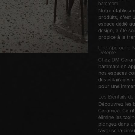
hammam
Notre établisse
produits, c'est 
espace dédié a
design, a été s
propice à la tran
Une Approche M
Détente
Chez DM Ceramic
hammam en appo
nos espaces con
des éclairages 
pour une immers
Les Bienfaits du
Découvrez les 
Ceramica. Ce rit
élimine les toxi
plongez dans un
favorise la circ