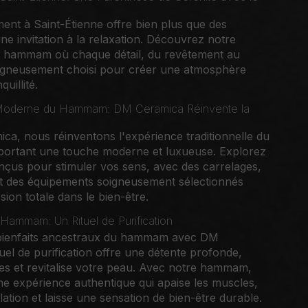
ment à Saint-Étienne offre bien plus que des
une invitation à la relaxation. Découvrez notre
u hammam où chaque détail, du revêtement au
oigneusement choisi pour créer une atmosphère
quillité.
oderne du Hammam: DM Ceramica Réinvente la
a, nous réinventons l'expérience traditionnelle du
rtant une touche moderne et luxueuse. Explorez
çus pour stimuler vos sens, avec des carrelages,
et des équipements soigneusement sélectionnés
ion totale dans le bien-être.
 Hammam: Un Rituel de Purification
bienfaits ancestraux du hammam avec DM
uel de purification offre une détente profonde,
nes et revitalise votre peau. Avec notre hammam,
e expérience authentique qui apaise les muscles,
ulation et laisse une sensation de bien-être durable.