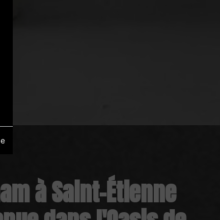
ge
m à Saint-Étienne