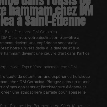
nue dans l'Oasis de
te hammam chez DM
ca à Saint-Étienne
 du Bien-Être avec DM Ceramica
DM Ceramica, votre destination bien-être à
hammam devient une expérience sensorielle
lorez notre univers dédié à la détente et à la
ù le hammam devient une œuvre d'art dans l'art de
orps et de l'Esprit: Votre hammam chez DM
re quête de détente en une expérience holistique
mmam chez DM Ceramica. Plongez dans un monde
es arômes apaisants et l'architecture élégante se
créer une atmosphère parfaite pour apaiser le
.
aint-Étienne: Une Parenthèse de Sérénité avec le