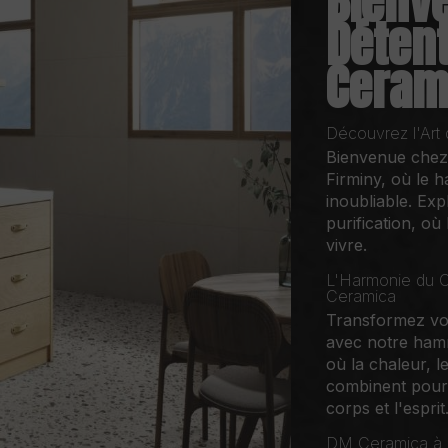
Bienve
Déten
Cerami
Découvrez l'Art
Bienvenue chez 
Firminy, où le 
inoubliable. Exp
purification, o
vivre.
L'Harmonie du C
Ceramica
Transformez vot
avec notre ha
où la chaleur, l
combinent pour 
corps et l'esprit
DM Ceramica à S