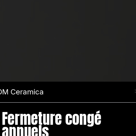
DM Ceramica
Fermeture congé
annuels