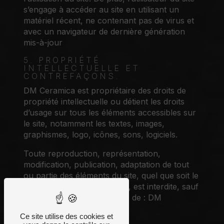
s’engage à accéder au site en utilisant un
matériel récent, ne contenant pas de virus et
avec un navigateur de dernière génération
mis-à-jour
5. PROPRIÉTÉ
INTELLECTUELLE ET
CONTREFAÇONS.
DM Ceramica est propriétaire des droits de
propriété intellectuelle ou détient les droits
d’usage sur tous les éléments accessibles sur
le site, notamment les textes, images,
graphismes, logo, icônes, sons, logiciels.
Toute reproduction, représentation,
modification, publication, adaptation de tout
ou partie des éléments du site, quel que soit le
moyen ou le procédé utilisé, est interdite, sauf
autorisation écrite préalable de : DM
Ceramica.
Ce site utilise des cookies et